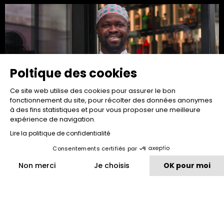
Poltique des cookies
Ce site web utilise des cookies pour assurer le bon
fonctionnement du site, pour récolter des données anonymes
à des fins statistiques et pour vous proposer une meilleure
expérience de navigation.
One to Watch...
Lire la politique de confidentialité
Seydou Diao
Consentements certifiés par
Read more "
Non merci
Je choisis
OK pour moi
Plateforme de Gestion du Consentement : Personnalisez vos O
Axeptio consent
Notre plateforme vous permet d'adapter et de gérer vos paramètr