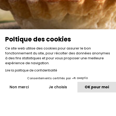
Poltique des cookies
Ce site web utilise des cookies pour assurer le bon
fonctionnement du site, pour récolter des données anonymes
à des fins statistiques et pour vous proposer une meilleure
expérience de navigation.
Lire la politique de confidentialité
Consentements certifiés par
Non merci
Je choisis
OK pour moi
Plateforme de Gestion du Consentement : Personnalisez vos O
Axeptio consent
Notre plateforme vous permet d'adapter et de gérer vos paramètr