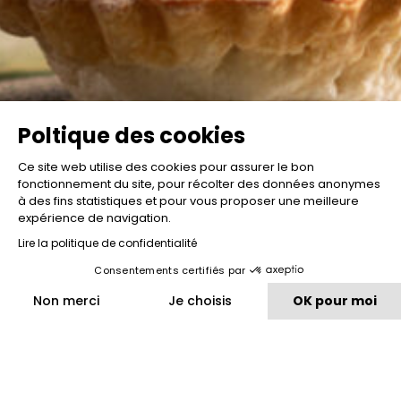
Poltique des cookies
Ce site web utilise des cookies pour assurer le bon
fonctionnement du site, pour récolter des données anonymes
à des fins statistiques et pour vous proposer une meilleure
expérience de navigation.
Lire la politique de confidentialité
Consentements certifiés par
Non merci
Je choisis
OK pour moi
Plateforme de Gestion du Consentement : Personnalisez vos O
Axeptio consent
Notre plateforme vous permet d'adapter et de gérer vos paramètr