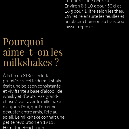
s’étendre sur 3 heures).
Environ 8 à 10 g pour 50 cl et
16 g pour 1 litre selon les thés.
On retire ensuite les feuilles et
on place à boisson au frais pour
laisser reposer.
Pourquoi
aime-t-on les
milkshakes ?
À la fin du XIXe siècle, la
première recette du milkshake
était une boisson consistante
et vivifiante à base d’alcool, de
whisky et d’œufs. Pas grand-
chose à voir avec le milkshake
d’aujourd’hui, que l’on aime
déguster entre amis, l’été au
soleil. Le milkshake connaît une
petite révolution en 1911 :
Hamilton Beach, une