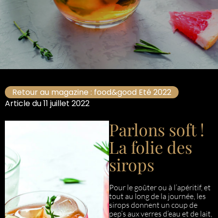
Retour au magazine : food&good Eté 2022
Article du 11 juillet 2022
Parlons soft !
La folie des
sirops
Pour le goûter ou à l’apéritif, et
tout au long de la journée, les
sirops donnent un coup de
pep’s aux verres d’eau et de lait,