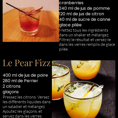
cranberries
240 ml de jus de pomme
120 ml de jus de citron
40 ml de sucre de canne
glace pilée
Mettez tous les ingrédients
dans un shaker et mélangez.
Filtrez le résultat et versez-le
dans les verres remplis de glace
pilée.
Le Pear Fizz
400 ml de jus de poire
280 ml de Perrier
2 citrons
glaçons
Pressez les citrons. Versez
les différents liquides dans
un saladier et mélangez.
Ajoutez les glaçons, et
servez dans les verres.