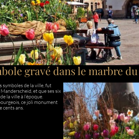
ymbole gravé dans le marbre d
s symboles de la ville, fut
 Manderscheid, et que ses six
e la ville à l’époque.
bourgeois, ce joli monument
e cents ans.