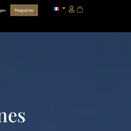
ges
Magazines
gnes