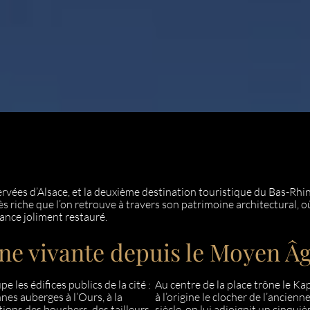
ervées d’Alsace, et la deuxième destination touristique du Bas-Rhi
ès riche que l’on retrouve à travers son patrimoine architectural, 
nce joliment restauré.
ne vivante depuis le Moyen Â
les édifices publics de la cité :
Au centre de la place trône le Ka
ennes auberges à l’Ours, à la
à l’origine le clocher de l’ancien
tions des bouchers, des tailleurs
siècle, on lui adjoignit un cinqu