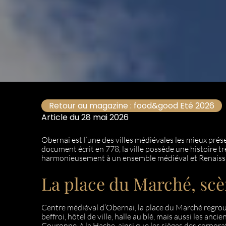
Retour au magazine : food&good Eté 2026
Article du 28 mai 2026
Obernai est l’une des villes médiévales les mieux prés
document écrit en 778, la ville possède une histoire tr
harmonieusement à un ensemble médiéval et Renaissa
La place du Marché, scè
Centre médiéval d’Obernai, la place du Marché regroupe 
beffroi, hôtel de ville, halle au blé, mais aussi les anci
Couronne, à la Hache, ainsi que les sièges des corpora