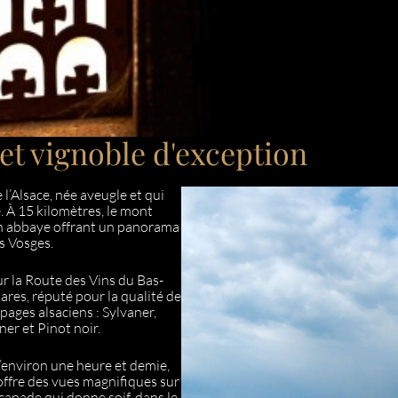
et vignoble d'exception
 l’Alsace, née aveugle et qui
 À 15 kilomètres, le mont
son abbaye offrant un panorama
es Vosges.
ur la Route des Vins du Bas-
ares, réputé pour la qualité de
pages alsaciens : Sylvaner,
er et Pinot noir.
d’environ une heure et demie,
 offre des vues magnifiques sur
scapade qui donne soif, dans le