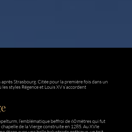
n après Strasbourg. Citée pour la première fois dans un
où les styles Régence et Louis XV s’accordent
ge
ppelturm, l’emblématique beffroi de 60 mètres qui fut
ne chapelle de la Vierge construite en 1285. Au XVIe
ième étage avec une belle balustrade gothique, un toit