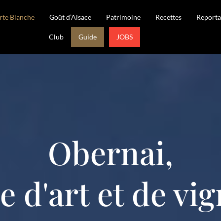
rte Blanche
Goût d’Alsace
Patrimoine
Recettes
Reporta
Club
Guide
JOBS
Obernai,
le d'art et de vi