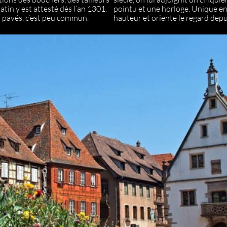
tin y est attesté dès l’an 1301.
pointu et une horloge. Unique en A
 pavés, c’est peu commun.
hauteur et oriente le regard depu