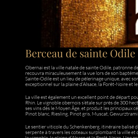
Berceau de sainte Odile 
Obernai est la ville natale de sainte Odile, patronne de
recouvra miraculeusement la vue lors de son baptême.
Sainte-Odile est un lieu de pèlerinage unique, avec 
exceptionnel sur la plaine d’Alsace, la Forêt-Noire et l
La ville est également un excellent point de départ po
Rhin. Le vignoble obernois s’étale sur près de 300 hect
ses vins dès le Moyen Âge, et produit les principaux cé
Pinot blanc, Riesling, Pinot gris, Muscat, Gewurztramin
Le sentier viticole du Schenkenberg, itinéraire balisé 
serpente à travers les coteaux surplombant la ville et
le vignoble, la plaine d’Alsace et la Forêt-Noire. Une e