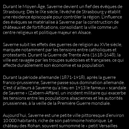
Durant le Moyen Âge, Saverne devient un fief des évêques de
Strasbourg. Dès le IXe siècle, l’évêché de Strasbourg y établit
une résidence épiscopale pour contrôler la région. L’influence
des évêques se matérialise à Saverne par la construction de
châteaux et de fortifications, consolidant la ville comme un
centre religieux et politique majeur en Alsace.
Saverne subit les effets des guerres de religion au XVIe siècle,
marquée notamment par les tensions entre catholiques et
protestants. Durant la Guerre de Trente Ans (1618-1648), la
ville est ravagée par les troupes suédoises et françaises, ce qui
affecte durablement son économie et sa population.
Durant la période allemande (1871-1918), après la guerre
franco-prussienne, Saverne passe sous domination allemande.
C’est d’ailleurs à Saverne qu’a lieu en 1913 le fameux « scandale
de Saverne » (Zabern-Affäre), un incident militaire qui exacerbe
les tensions entre les populations alsaciennes et les autorités
prussiennes, à la veille de la Première Guerre mondiale.
Aujourd’hui, Saverne est une petite ville pittoresque d’environ
10 000 habitants, riche de son patrimoine historique. Le
château des Rohan, souvent surnommé le « petit Versailles