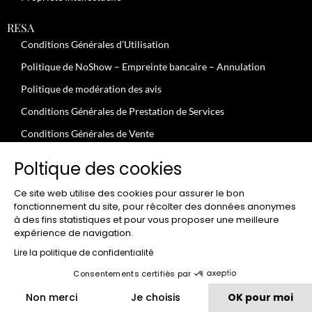
RESA
Conditions Générales d’Utilisation
Politique de NoShow – Empreinte bancaire – Annulation
Politique de modération des avis
Conditions Générales de Prestation de Services
Conditions Générales de Vente
JOBS
Poltique des cookies
Conditions Générales – Clients Professionnels
Ce site web utilise des cookies pour assurer le bon
Conditions Uilisation – Particuliers
fonctionnement du site, pour récolter des données anonymes
à des fins statistiques et pour vous proposer une meilleure
expérience de navigation.
CLUB
FGood Club – Conditions Générales d’utilisation
Lire la politique de confidentialité
FGood Club – Conditions Générales de Vente
Consentements certifiés par
Non merci
Je choisis
OK pour moi