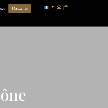
ges
Magazines
cône