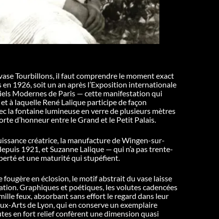
vase Tourbillons, il faut comprendre le moment exact
s en 1926, soit un an après l’Exposition internationale
riels Modernes de Paris — cette manifestation qui
et à laquelle René Lalique participe de façon
la fontaine lumineuse en verre de plusieurs mètres
porte d’honneur entre le Grand et le Petit Palais.
puissance créatrice, la manufacture de Wingen-sur-
epuis 1921, et Suzanne Lalique — qui n’a pas trente-
berté et une maturité qui stupéfient.
e fougère en éclosion, le motif abstrait du vase laisse
tation. Graphiques et poétiques, les volutes cadencées
mille feux, absorbant sans effort le regard dans leur
ux-Arts de Lyon, qui en conserve un exemplaire
lutes en fort relief confèrent une dimension quasi