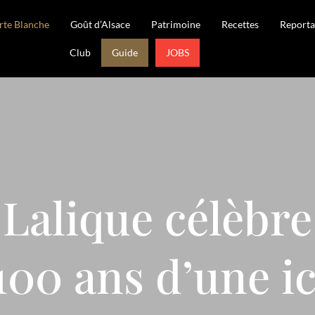
rte Blanche
Goût d’Alsace
Patrimoine
Recettes
Reporta
Club
Guide
JOBS
Lalique célèbre
 100 ans d’une i