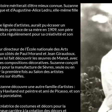
istoire mériterait d’être mieux connue. Suzanne
ique et d’Augustine-Alice Ledru, elle-même fille
 lignée d’artistes, aurait pu écraser un
e décès précoce de sa mère en 1909, son père
licita régulièrement pour sa créativité et son
r directeur de l’École nationale des Arts
l aux côtés de Paul Morand et Jean Giraudoux.
ux lui fait découvrir les œuvres de Manet, avec
s ses compositions décoratives. Suzanne conçoit
e pour la manufacture de Sèvres, seule ou en
 la première fois au Salon des artistes
ns sur étoffes.
anne découvre une autre famille d’artistes :
 Haviland est peintre et ami de Picasso, et son
a porcelaine.
t créatrice de costumes et décors pour la
gue carrière à la création des décors et