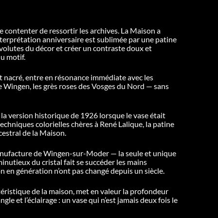
e contenter de ressortir les archives. La Maison a
 interprétation anniversaire est sublimée par une patine
es volutes du décor et créer un contraste doux et
du motif.
ot nacré, entre en résonance immédiate avec les
de Wingen, les grès roses des Vosges du Nord — sans
la version historique de 1926 lorsque le vase était
 techniques colorielles chères à René Lalique, la patine
cestral de la Maison.
anufacture de Wingen-sur-Moder — la seule et unique
nutieux du cristal fait se succéder les mains
on en génération n’ont pas changé depuis un siècle.
ctéristique de la maison, met en valeur la profondeur
ngle et l’éclairage : un vase qui n’est jamais deux fois le