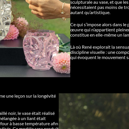
sculpturale au vase, et que le
nécessitaient pas moins de tr
autant qu’artistique.
Ce qui s’impose alors dans le 
œuvre qui n’appartient pleinem
constitue en elle-même un lan
Là où René explorait la sensu
discipline visuelle : une comp
qui évoquent le mouvement sa
me une leçon sur la longévité
lé noir, le vase était réalisé
élangée à un liant était
n four à basse température afin
tylisés. Ce modèle sera produit