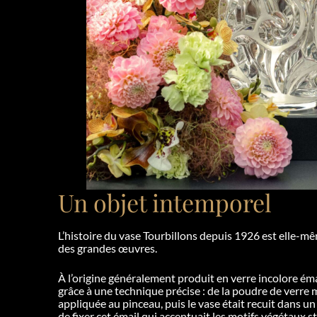
Un objet intemporel
L’histoire du vase Tourbillons depuis 1926 est elle-mê
des grandes œuvres.
À l’origine généralement produit en verre incolore émail
grâce à une technique précise : de la poudre de verre m
appliquée au pinceau, puis le vase était recuit dans u
de fixer cet émail qui accentuait les motifs végétaux s