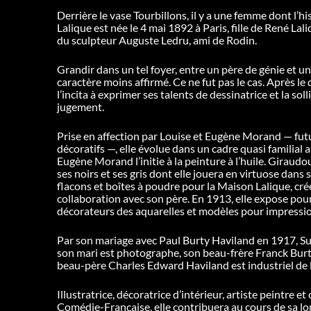
Derrière le vase Tourbillons, il y a une femme dont l’h
Lalique est née le 4 mai 1892 à Paris, fille de René Lal
du sculpteur Auguste Ledru, ami de Rodin.
Grandir dans un tel foyer, entre un père de génie et une
caractère moins affirmé. Ce ne fut pas le cas. Après l
l’incita à exprimer ses talents de dessinatrice et la sol
jugement.
Prise en affection par Louise et Eugène Morand — futu
décoratifs —, elle évolue dans un cadre quasi familia
Eugène Morand l’initie à la peinture à l’huile. Giraudo
ses noirs et ses gris dont elle jouera en virtuose dan
flacons et boîtes à poudre pour la Maison Lalique, cré
collaboration avec son père. En 1913, elle expose pour
décorateurs des aquarelles et modèles pour impressio
Par son mariage avec Paul Burty Haviland en 1917, Suz
son mari est photographe, son beau-frère Franck Burty
beau-père Charles Edward Haviland est industriel de l
Illustratrice, décoratrice d’intérieur, artiste peintre e
Comédie-Française, elle contribuera au cours de sa lon