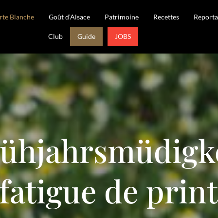
rte Blanche
Goût d’Alsace
Patrimoine
Recettes
Reporta
Club
Guide
JOBS
ühjahrsmüdigk
 fatigue de pri