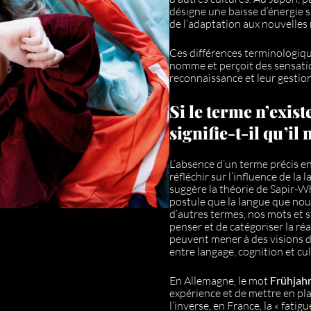
désigne une baisse d’énergie 
de l’adaptation aux nouvelles 
Ces différences terminologiq
nomme et perçoit des sensatio
reconnaissance et leur gestion
Si le terme n’exis
signifie-t-il qu’il
L’absence d’un terme précis 
réfléchir sur l’influence de l
suggère la théorie de Sapir-Who
postule que la langue que nou
d’autres termes, nos mots et 
penser et de catégoriser la réal
peuvent mener à des visions du
entre langage, cognition et cul
En Allemagne, le mot
Frühjah
expérience et de mettre en pla
l’inverse, en France, la « fat