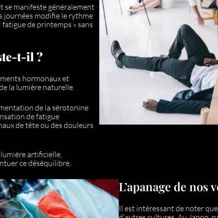
t se manifeste généralement
es journées modifie le rythme
« fatigue de printemps » sans
e-t-il ?
gements hormonaux et
e la lumière naturelle.
gmentation de la sérotonine
nsation de fatigue
maux de tête ou des douleurs
umière artificielle,
ntuer ce déséquilibre.
L’apanage de nos v
Il est intéressant de noter qu
d’autres cultures. Au Japon, p