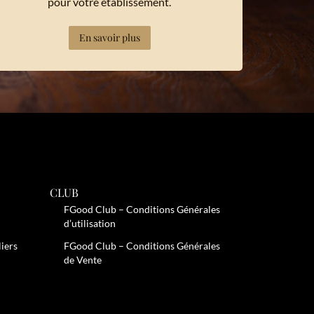
pour votre établissement.
En savoir plus
CLUB
FGood Club – Conditions Générales
d’utilisation
liers
FGood Club – Conditions Générales
de Vente