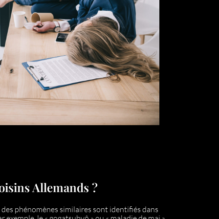
oisins Allemands ?
e des phénomènes similaires sont identifiés dans
ar exemple, le « gogatsubyô » ou « maladie de mai »