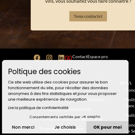
vins, vous souhaitez vous faire connaître ?
Nous contacter
Contact
Espace pro
Poltique des cookies
Ce site web utilise des cookies pour assurer le bon
SITE INTERNET
RESA
fonctionnement du site, pour récolter des données
Mentions Légales
Cond
anonymes à des fins statistiques et pour vous proposer
une meilleure expérience de navigation.
Conditions Générales d’Utilisation
Poli
banc
Lire la politique de confidentialité
Politique de Confidentialité
Poli
Consentements certifiés par
Politique d’utilisation des cookies
Cond
Non merci
Je choisis
OK pour moi
Propriété Intellectuelle
de S