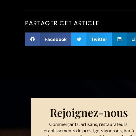
PARTAGER CET ARTICLE
Facebook
Twitter
L
Rejoignez-nous
Commerçants, artisans, restaurateurs,
établissements de prestige, vignerons, bar à