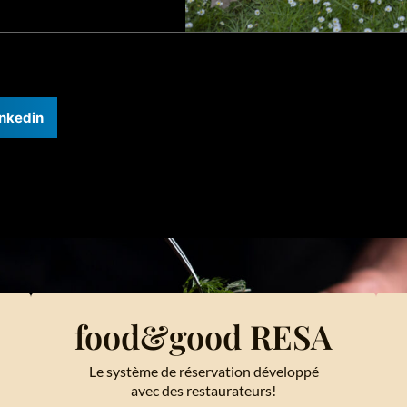
inkedin
food&good RESA
Le système de réservation développé
avec des restaurateurs!