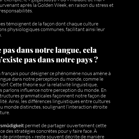
survenant après la Golden Week, en raison du stress et
responsabilités.
ues témoignent de la façon dont chaque culture
ns physiologiques communes, facilitant ainsi leur
.
te pas dans notre langue, cela
 n’existe pas dans notre pays ?
en français pour désigner ce phénomène nous amène à
a langue dans notre perception du monde, comme le
rf. Cette théorie sur la relativité linguistique,
s parlons influence notre perception du monde. En
structures grammaticales façonnent notre façon de
ité. Ainsi, les différences linguistiques entre cultures
 monde distinctes, soulignant l’interaction étroite
ture.
rsmüdigkeit
permet de partager ouvertement cette
ce des stratégies concrètes pour y faire face. À
igue de printemps » reste souvent décrite de manière