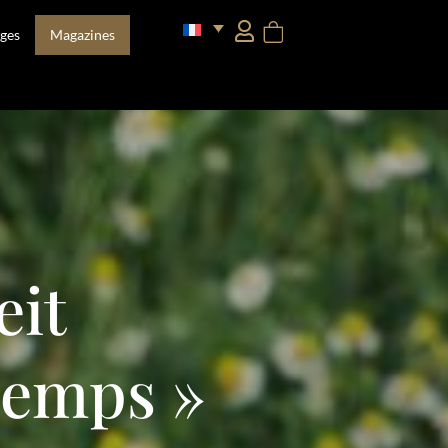
ges
Magazines
eit
ntemps »