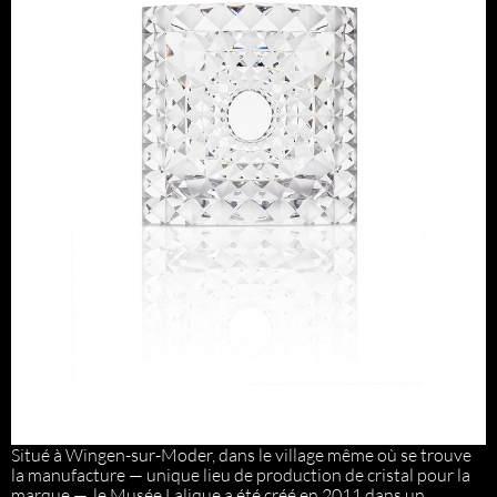
Situé à Wingen-sur-Moder, dans le village même où se trouve
la manufacture — unique lieu de production de cristal pour la
marque —, le Musée Lalique a été créé en 2011 dans un