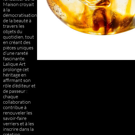
Maison croyait
à la
démocratisation
de la beauté à
travers les
objets du
quotidien, tout
en créant des
pièces uniques
d’une rareté
fascinante.
Lalique Art
prolonge cet
héritage en
affirmant son
rôle d’éditeur et
de passeur :
chaque
collaboration
contribue à
renouveler les
savoir-faire
verriers et à les
inscrire dans la
création