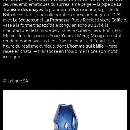
œuvres emblématiques du surréalisme belge — la pipe de
La
Trahison des images
, la pomme du
Prêtre marié
, la girafe du
Bain de cristal
—, une collaboration qui se prolonge en 2026
avec
Le Séducteur
et
La Promesse
. Rudy Ricciotti signe
Edificio
,
vase à la forme trapézoïdale conçu en écho au 19M, la
manufacture de la mode de Chanel à Aubervilliers. Enfin, Han
Meilin, dont les pandas
Yuan-Yuan
et
Meng-Meng
en cristal
rendent hommage aux liens franco-chinois, et Fang Lijun,
figure du réalisme cynique, dont
L’homme qui bâille
— tête
rasée en cristal — transpose en trois dimensions son motif
iconique.
© Lalique SA