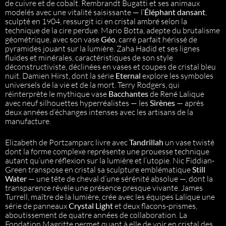
de cuivre et de cobalt. Rembrandt Bugatti et ses animaux
modelés avec une vitalité saisissante — l’
Éléphant dansant
,
sculpté en 1904, ressurgit ici en cristal ambré selon la
technique de la cire perdue. Mario Botta, adepte du brutalisme
géométrique, avec son vase
Géo
, carré parfait hérissé de
pyramides jouant sur la lumière. Zaha Hadid et ses lignes
fluides et minérales, caractéristiques de son style
déconstructiviste, déclinées en vases et coupes de cristal bleu
nuit. Damien Hirst, dont la série
Eternal
explore les symboles
universels de la vie et de la mort. Terry Rodgers, qui
réinterprète le mythique vase
Bacchantes
de René Lalique
avec neuf silhouettes hyperréalistes — les
Sirènes
— après
deux années d’échanges intenses avec les artisans de la
manufacture.
Elizabeth de Portzamparc livre avec
Tandrillah
un vase twisté
dont la forme complexe représente une prouesse technique
autant qu’une réflexion sur la lumière et l’utopie. Nic Fiddian-
Green transpose en cristal sa sculpture emblématique
Still
Water
— une tête de cheval d’une sérénité absolue —, dont la
transparence révèle une présence presque vivante. James
Turrell, maître de la lumière, crée avec les équipes Lalique une
série de panneaux
Crystal Light
et deux flacons-prismes,
aboutissement de quatre années de collaboration. La
Fondation Magritte permet quant à elle de voir en cristal des