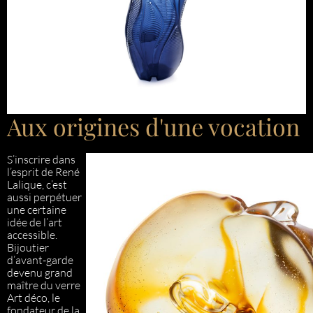
Aux origines d'une vocation
S’inscrire dans
l’esprit de René
Lalique, c’est
aussi perpétuer
une certaine
idée de l’art
accessible.
Bijoutier
d’avant-garde
devenu grand
maître du verre
Art déco, le
fondateur de la