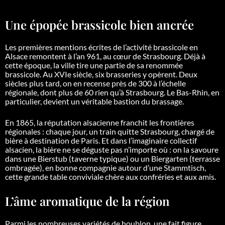
Une épopée brassicole bien ancrée
Les premières mentions écrites de l’activité brassicole en
Alsace remontent à l’an 961, au cœur de Strasbourg. Déjà à
cette époque, la ville tire une partie de sa renommée
brassicole. Au XVIe siècle, six brasseries y opèrent. Deux
siècles plus tard, on en recense près de 300 à l’échelle
régionale, dont plus de 60 rien qu’à Strasbourg. Le Bas-Rhin, en
particulier, devient un véritable bastion du brassage.
En 1865, la réputation alsacienne franchit les frontières
régionales : chaque jour, un train quitte Strasbourg, chargé de
bière à destination de Paris. Et dans l’imaginaire collectif
alsacien, la bière ne se déguste pas n’importe où : on la savoure
dans une Bierstub (taverne typique) ou un Biergarten (terrasse
ombragée), en bonne compagnie autour d’une Stammtisch,
cette grande table conviviale chère aux confréries et aux amis.
L’âme aromatique de la région
Parmi les nombreuses variétés de houblon, une fait figure