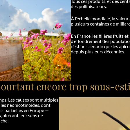
Tous ces produits, et des cent
des pollinisateurs.
À l’échelle mondiale, la valeu
plusieurs centaines de milliar
En France, les filières fruits
d’effondrement des populations
c’est un scénario que les apicu
depuis plusieurs décennies.
 pourtant encore trop sous-es
mps. Les causes sont multiples
r les néonicotinoïdes, dont
ns partielles en Europe —
 altérant leur sens de
uche.