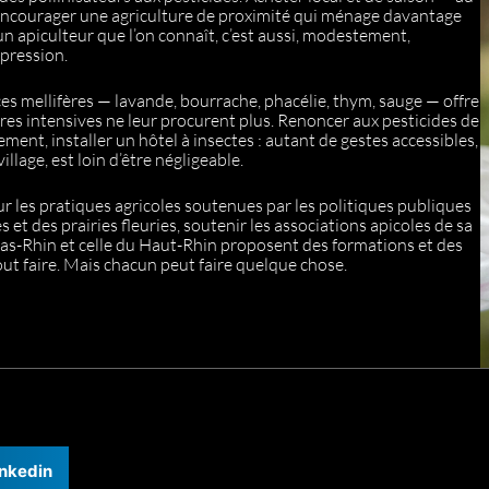
 encourager une agriculture de proximité qui ménage davantage
un apiculteur que l’on connaît, c’est aussi, modestement,
 pression.
es mellifères — lavande, bourrache, phacélie, thym, sauge — offre
res intensives ne leur procurent plus. Renoncer aux pesticides de
ement, installer un hôtel à insectes : autant de gestes accessibles,
illage, est loin d’être négligeable.
ur les pratiques agricoles soutenues par les politiques publiques
es et des prairies fleuries, soutenir les associations apicoles de sa
Bas-Rhin et celle du Haut-Rhin proposent des formations et des
ut faire. Mais chacun peut faire quelque chose.
inkedin