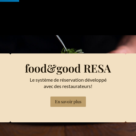
food&good RESA
Le système de réservation développé
avec des restaurateurs!
En savoir plus