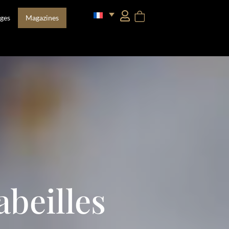
ges
Magazines
beilles