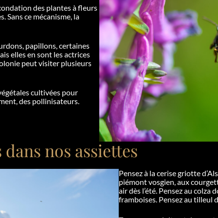
écondation des plantes à fleurs
es. Sans ce mécanisme, la
ourdons, papillons, certaines
s elles en sont les actrices
olonie peut visiter plusieurs
végétales cultivées pour
ent, des pollinisateurs.
 dans nos assiettes
Pensez à la cerise griotte d’A
piémont vosgien, aux courgett
air dès l’été. Pensez au colza 
framboises. Pensez au tilleul d