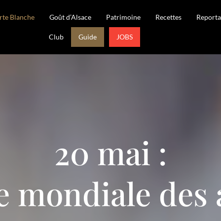
rte Blanche
Goût d’Alsace
Patrimoine
Recettes
Reporta
Club
Guide
JOBS
20 mai :
e mondiale des a