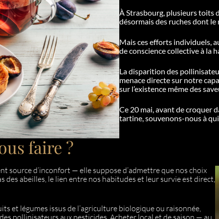
À Strasbourg, plusieurs toits 
désormais des ruches dont le m
Mais ces efforts individuels, a
de conscience collective à la h
La disparition des pollinisateu
menace directe sur notre capaci
sur l’existence même des save
Ce 20 mai, avant de croquer da
tartine, souvenons-nous à qui
us faire ?
vent source d’inconfort — elle suppose d’admettre que nos choix
des abeilles, le lien entre nos habitudes et leur survie est direct,
its et légumes issus de l’agriculture biologique ou raisonnée,
 des pollinisateurs aux pesticides. Acheter local et de saison — au