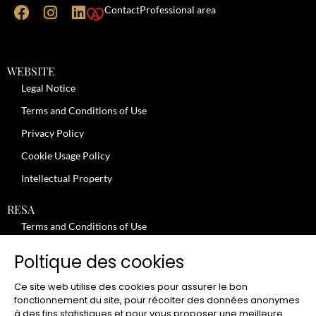
Contact
Professional area
WEBSITE
Legal Notice
Terms and Conditions of Use
Privacy Policy
Cookie Usage Policy
Intellectual Property
RESA
Terms and Conditions of Use
No-Show Policy – Credit Card Imprint – Cancellation
Poltique des cookies
Review moderation policy
Ce site web utilise des cookies pour assurer le bon
General Terms and Conditions for the Provision of Services
fonctionnement du site, pour récolter des données anonymes
à des fins statistiques et pour vous proposer une meilleure