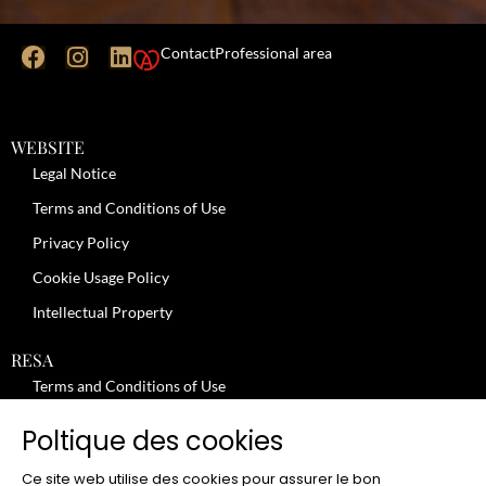
Contact
Professional area
WEBSITE
Legal Notice
Terms and Conditions of Use
Privacy Policy
Cookie Usage Policy
Intellectual Property
RESA
Terms and Conditions of Use
No-Show Policy – Credit Card Imprint – Cancellation
Poltique des cookies
Review moderation policy
Ce site web utilise des cookies pour assurer le bon