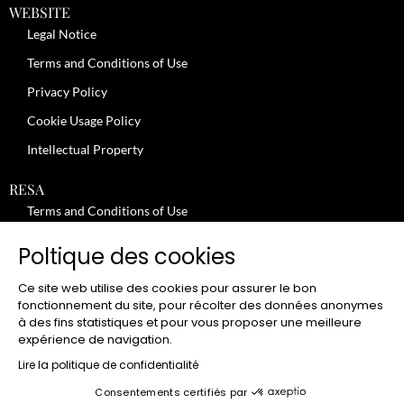
WEBSITE
Legal Notice
Terms and Conditions of Use
Privacy Policy
Cookie Usage Policy
Intellectual Property
RESA
Terms and Conditions of Use
No-Show Policy – Credit Card Imprint – Cancellation
Poltique des cookies
Review moderation policy
Ce site web utilise des cookies pour assurer le bon
General Terms and Conditions for the Provision of Services
fonctionnement du site, pour récolter des données anonymes
à des fins statistiques et pour vous proposer une meilleure
Terms and Conditions of Sale
expérience de navigation.
JOBS
Lire la politique de confidentialité
Consentements certifiés par
CLUB