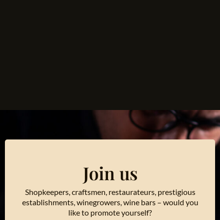
Join us
Shopkeepers, craftsmen, restaurateurs, prestigious
establishments, winegrowers, wine bars – would you
like to promote yourself?