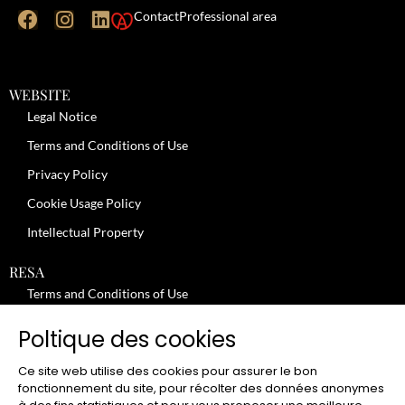
Contact
Professional area
WEBSITE
Legal Notice
Terms and Conditions of Use
Privacy Policy
Cookie Usage Policy
Intellectual Property
RESA
Terms and Conditions of Use
No-Show Policy – Credit Card Imprint – Cancellation
Poltique des cookies
Review moderation policy
Ce site web utilise des cookies pour assurer le bon
General Terms and Conditions for the Provision of Services
fonctionnement du site, pour récolter des données anonymes