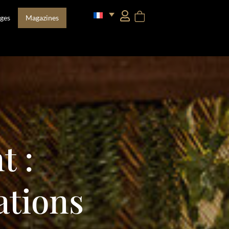
ges
Magazines
t :
ations