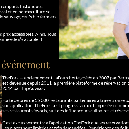
x remparts historiques
ocal et en permaculture se
lle sauvage, œufs bio fermiers ;
 prix accessibles. Ainsi, Tous
année de s’y attabler !
l'événement
TheFork — anciennement LaFourchette, créée en 2007 par Bertran
est devenue depuis 2011 la première plateforme de réservation d
2014 par TripAdvisor.
Forte de près de 55 000 restaurants partenaires à travers onze p
son application, TheFork s’est progressivement imposée comme u
ses restaurants favoris, suit des influenceurs culinaires et réserv
C’est exclusivement via l’application TheFork que les réservatio
Les places sont limitées et très demandées. L’expérience des édit