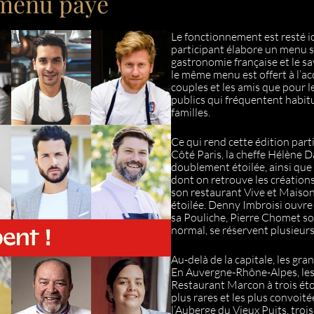
 menu payé
Le fonctionnement est resté i
participant élabore un menu sp
gastronomie française et le 
le même menu est offert à l’
couples et les amis que pour le
publics qui fréquentent habit
familles.
Ce qui rend cette édition part
Côté Paris, la cheffe Hélène D
doublement étoilée, ainsi que 
dont on retrouve les création
son restaurant Vive et Maiso
étoilée. Denny Imbroisi ouvr
sa Pouliche, Pierre Chomet so
normal, se réservent plusieurs
Au-delà de la capitale, les g
En Auvergne-Rhône-Alpes, les
Restaurant Marcon à trois étoi
plus rares et les plus convoit
l’Auberge du Vieux Puits, trois