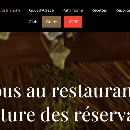
rte Blanche
Goût d’Alsace
Patrimoine
Recettes
Reporta
Club
Guide
JOBS
us au restauran
ture des réserv