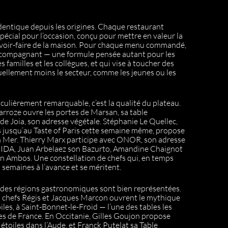
dentique depuis les origines. Chaque restaurant
écial pour l’occasion, conçu pour mettre en valeur la
savoir-faire de la maison. Pour chaque menu commandé,
accompagnant — une formule pensée autant pour les
s familles et les collègues, et qui vise à toucher des
uellement moins le secteur, comme les jeunes ou les
iculièrement remarquable, c’est la qualité du plateau.
arroze ouvre les portes de Marsan, sa table
de Joia, son adresse végétale. Stéphanie Le Quellec,
s jusqu’au Taste of Paris cette semaine même, propose
n Mer. Thierry Marx participe avec ONOR, son adresse
e IDA, Juan Arbelaez son Bazurto, Amandine Chaignot
n Ambos. Une constellation de chefs qui, en temps
 semaines à l’avance et se méritent.
randes régions gastronomiques sont bien représentées.
 chefs Régis et Jacques Marcon ouvrent le mythique
les, à Saint-Bonnet-le-Froid — l’une des tables les
ées de France. En Occitanie, Gilles Goujon propose
 étoiles dans l’Aude, et Franck Putelat sa Table