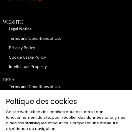
WEBSITE
Legal Notice
Terms and Conditions of Use
Privacy Policy
Cookie Usage Policy
Intellectual Property
RESA
Terms and Conditions of Use
No-Show Policy – Credit Card Imprint – Cancellation
Poltique des cookies
Review moderation policy
Ce site web utilise des cookies pour assurer le bon
General Terms and Conditions for the Provision of Services
fonctionnement du site, pour récolter des données anonymes
à des fins statistiques et pour vous proposer une meilleure
Terms and Conditions of Sale
expérience de navigation.