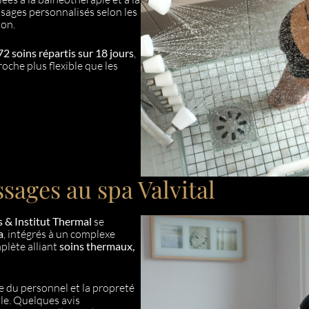
ages personnalisés selon les
non.
72 soins répartis sur 18 jours
,
che plus flexible que les
ages au spa Valvital
s & Institut Thermal
se
a
, intégrés à un complexe
mplète alliant
soins thermaux,
e du personnel et la propreté
ble. Quelques avis