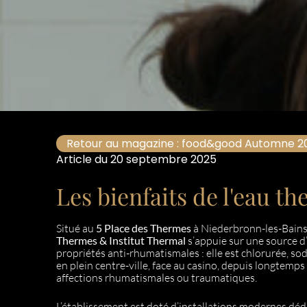
Retour au magazine : food&good Automne 2
Article du 20 septembre 2025
Les bienfaits de l'eau 
Situé au
5 Place des Thermes
à Niederbronn-les-Bains
Thermes & Institut Thermal
s’appuie sur une source d
propriétés anti-rhumatismales : elle est chlorurée, sod
en plein centre-ville, face au casino, depuis longtemp
affections rhumatismales ou traumatiques.
L’établissement est doté d’installations modernes dédi