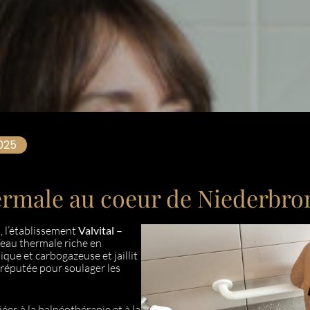
025
thermale au coeur de Niederbr
, l’établissement
Valvital –
’eau thermale riche en
ique et carbogazeuse et jaillit
s réputée pour soulager les
ées à la balnéothérapie et à la