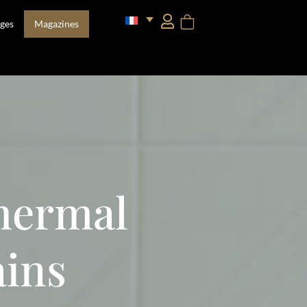
ges
Magazines
hermal
ains