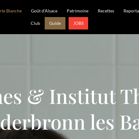
rte Blanche
Goût d’Alsace
Patrimoine
Recettes
Reporta
Club
Guide
JOBS
es & Institut T
derbronn les B