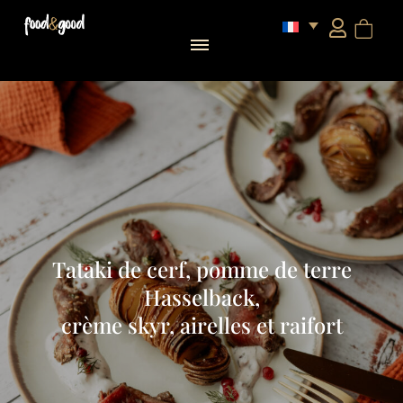
Tataki de cerf, pomme de terre
Hasselback,
crème skyr, airelles et raifort