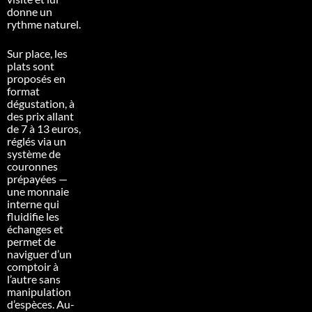
donne un
rythme naturel.
Sur place, les
plats sont
proposés en
format
dégustation, à
des prix allant
de 7 à 13 euros,
réglés via un
système de
couronnes
prépayées —
une monnaie
interne qui
fluidifie les
échanges et
permet de
naviguer d’un
comptoir à
l’autre sans
manipulation
d’espèces. Au-