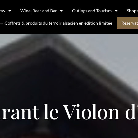
omy
Wine, Beer and Bar
Outings and Tourism
Shop
 Coffrets & produits du terroir alsacien en édition limitée
Reservat
rant le Violon d