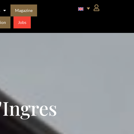
s
Magazine
ion
Jobs
'Ingres