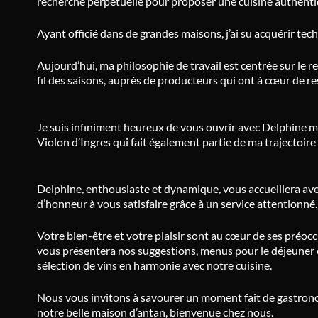
recherche perpétuelle pour proposer une cuisine authenti
Ayant officié dans de grandes maisons, j’ai su acquérir techn
Aujourd’hui, ma philosophie de travail est centrée sur le r
fil des saisons, auprès de producteurs qui ont à cœur de r
Je suis infiniment heureux de vous ouvrir avec Delphine m
Violon d’Ingres qui fait également partie de ma trajectoire
Delphine, enthousiaste et dynamique, vous accueillera avec
d’honneur à vous satisfaire grâce à un service attentionné.
Votre bien-être et votre plaisir sont au cœur de ses préoc
vous présentera nos suggestions, menus pour le déjeuner ou
sélection de vins en harmonie avec notre cuisine.
Nous vous invitons à savourer un moment fait de gastronom
notre belle maison d’antan, bienvenue chez nous.