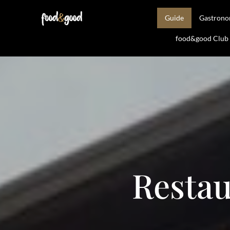
Guide
Gastron
food&good Club —
Restau