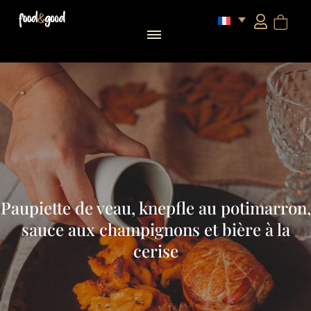
Paupiette de veau, knepfle au potimarron,
sauce aux champignons et bière à la
cerise