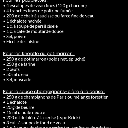
Pour les paupiettes :
•
4 escalopes de veau fines (120 g chacune)
•
4 tranches fines de poitrine fumée
•
200 g de chair à saucisse ou farce fine de veau
•
1 échalote hachée
•
1 c. à soupe de persil ciselé
•
1 c. à café de moutarde douce
•
Sel, poivre
•
Ficelle de cuisine
Pour les knepfle au potimarron :
•
250 g de potimarron (poids net, épluché)
•
250 g de farine
•
2 œufs
•
50 ml d’eau
•
Sel, muscade
Pour la sauce champignons-bière à la cerise :
•
250 g de champignons de Paris ou mélange forestier
• 1 échalote
• 20 g de beurre
• 15 ml d’huile neutre
• 200 ml de bière à la cerise (type Kriek)
• 3 cuil. à soupe de fond de veau
•
1 c. à soupe de sirop de cerise (ou confiture de griottes