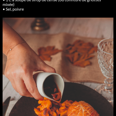
mixée)
• Sel, poivre