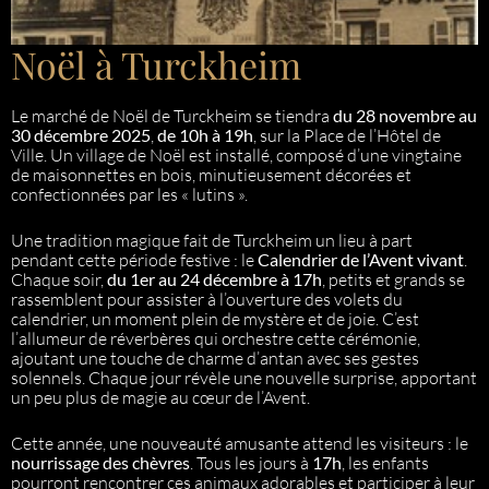
Noël à Turckheim
Le marché de Noël de Turckheim se tiendra
du 28 novembre au
30 décembre 2025
,
de 10h à 19h
, sur la Place de l’Hôtel de
Ville. Un village de Noël est installé, composé d’une vingtaine
de maisonnettes en bois, minutieusement décorées et
confectionnées par les « lutins ».
Une tradition magique fait de Turckheim un lieu à part
pendant cette période festive : le
Calendrier de l’Avent vivant
.
Chaque soir,
du 1er au 24 décembre à 17h
, petits et grands se
rassemblent pour assister à l’ouverture des volets du
calendrier, un moment plein de mystère et de joie. C’est
l’allumeur de réverbères qui orchestre cette cérémonie,
ajoutant une touche de charme d’antan avec ses gestes
solennels. Chaque jour révèle une nouvelle surprise, apportant
un peu plus de magie au cœur de l’Avent.
Cette année, une nouveauté amusante attend les visiteurs : le
nourrissage des chèvres
. Tous les jours à
17h
, les enfants
pourront rencontrer ces animaux adorables et participer à leur