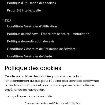
Politique d’utilisation des cookies
Propriété Intellectuelle
RESA
Conditions Générales d’Utilisation
Politique de NoShow – Empreinte bancaire – Annulation
Politique de modération des avis
Conditions Générales de Prestation de Services
Conditions Générales de Vente
JOBS
Poltique des cookies
Conditions Générales – Clients Professionnels
Ce site web utilise des cookies pour assurer le bon
Conditions Uilisation – Particuliers
fonctionnement du site, pour récolter des données anonymes
à des fins statistiques et pour vous proposer une meilleure
expérience de navigation.
CLUB
FGood Club – Conditions Générales d’utilisation
Lire la politique de confidentialité
FGood Club – Conditions Générales de Vente
Consentements certifiés par