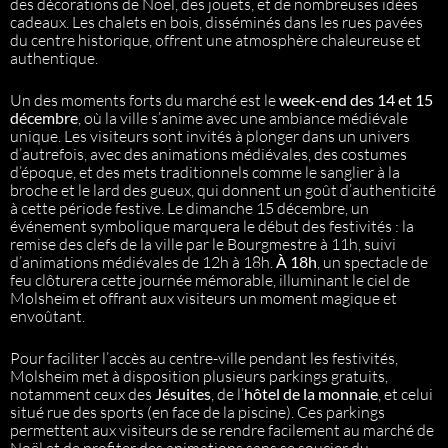
des décorations de Noël, des jouets, et de nombreuses idées
cadeaux. Les chalets en bois, disséminés dans les rues pavées
du centre historique, offrent une atmosphère chaleureuse et
authentique.
Un des moments forts du marché est le
week-end des 14 et 15
décembre
, où la ville s’anime avec une ambiance médiévale
unique. Les visiteurs sont invités à plonger dans un univers
d’autrefois, avec des animations médiévales, des costumes
d’époque, et des mets traditionnels comme le sanglier à la
broche et le lard des gueux, qui donnent un goût d’authenticité
à cette période festive. Le dimanche 15 décembre, un
événement symbolique marquera le début des festivités : la
remise des clefs de la ville par le Bourgmestre à 11h, suivi
d’animations médiévales de 12h à 18h.
À 18h
, un spectacle de
feu clôturera cette journée mémorable, illuminant le ciel de
Molsheim et offrant aux visiteurs un moment magique et
envoûtant.
Pour faciliter l’accès au centre-ville pendant les festivités,
Molsheim met à disposition plusieurs parkings gratuits,
notamment ceux des
Jésuites
, de l’
hôtel de la monnaie
, et celui
situé rue des sports (en face de la piscine). Ces parkings
permettent aux visiteurs de se rendre facilement au marché de