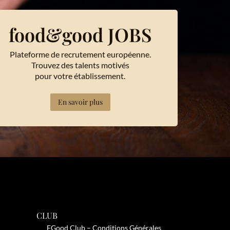
food&good JOBS
Plateforme de recrutement européenne.
Trouvez des talents motivés
pour votre établissement.
En savoir plus
CLUB
FGood Club – Conditions Générales