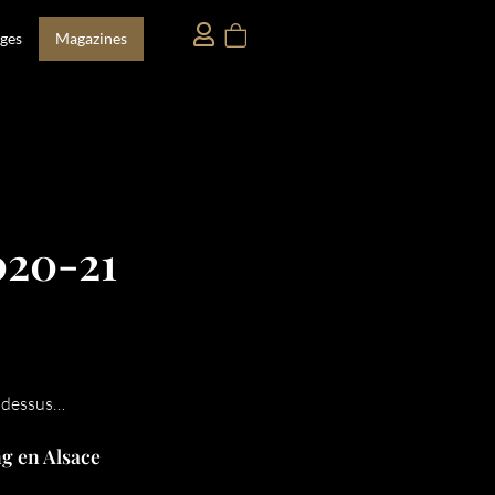
ges
Magazines
020-21
le dessus…
ng en Alsace