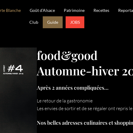
rte Blanche
Goût d’Alsace
Patrimoine
Recettes
Reporta
Club
Guide
JOBS
food&good
Automne-hiver 2
Après 2 années compliquées…
Le retour de la gastronomie
Les envies de sortir et de se régaler ont repris 
Nos belles adresses culinaires et shoppi