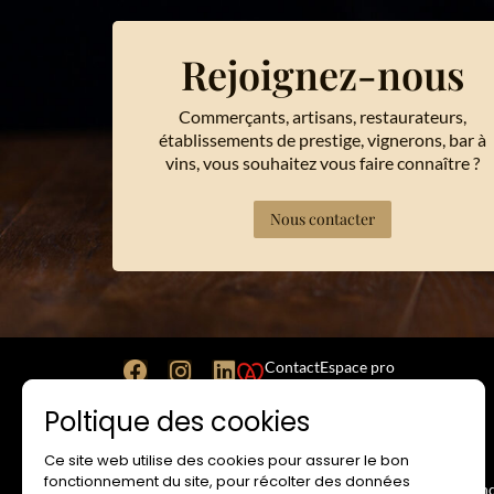
Rejoignez-nous
Commerçants, artisans, restaurateurs,
établissements de prestige, vignerons, bar à
vins, vous souhaitez vous faire connaître ?
Nous contacter
Contact
Espace pro
Poltique des cookies
Ce site web utilise des cookies pour assurer le bon
SITE INTERNET
RESA
fonctionnement du site, pour récolter des données
Mentions Légales
Cond