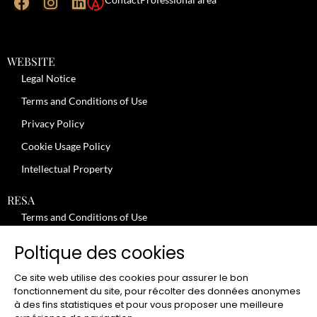
WEBSITE
Legal Notice
Terms and Conditions of Use
Privacy Policy
Cookie Usage Policy
Intellectual Property
RESA
Terms and Conditions of Use
No-Show Policy – Credit Card Imprint – Cancellation
Poltique des cookies
Review moderation policy
Ce site web utilise des cookies pour assurer le bon
General Terms and Conditions for the Provision of Services
fonctionnement du site, pour récolter des données anonymes
à des fins statistiques et pour vous proposer une meilleure
Terms and Conditions of Sale