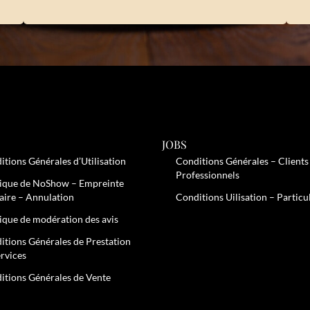
JOBS
itions Générales d’Utilisation
Conditions Générales – Clients
Professionnels
tique de NoShow – Empreinte
aire – Annulation
Conditions Uilisation – Particu
tique de modération des avis
itions Générales de Prestation
ervices
Options
itions Générales de Vente
res de confidentialité, en garantissant la conformité avec les r