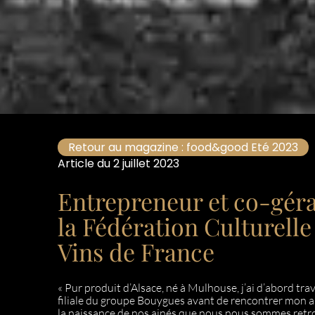
Retour au magazine : food&good Eté 2023
Article du 2 juillet 2023
Entrepreneur et co-gér
la Fédération Culturelle
Vins de France
« Pur produit d’Alsace, né à Mulhouse, j’ai d’abord tra
filiale du groupe Bouygues avant de rencontrer mon as
la naissance de nos ainés que nous nous sommes retr