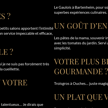
Le Gaulois à Bartenheim, pour so
superbes expériences culinaires.
S ?
UN GOÛT D’EN
 petits salons apportent l’intimité
un service impeccable et efficace,
Les pâtes de la mama, souvenir i
avec les tomates du jardin. Servi
simplicité.
LE ?
VOTRE PLUS B
i je ne suis pas forcément très
GOURMANDE 
la cueillette.
U VOTRE
Troisgros à Ouches… juste magiqu
UN PLAT QUE 
s talentueux… Je dirais que