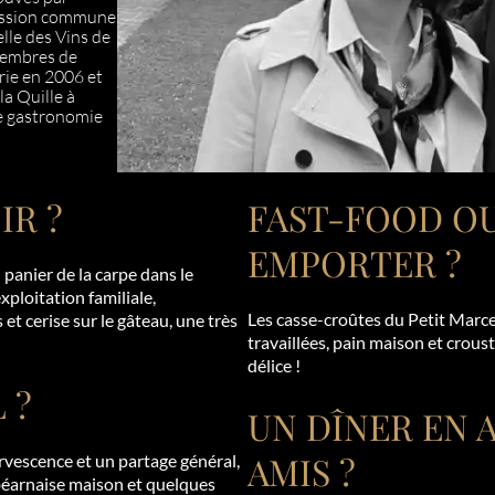
passion commune
elle des Vins de
membres de
rie en 2006 et
a Quille à
e gastronomie
IR ?
FAST-FOOD OU
EMPORTER ?
 panier de la carpe dans le
xploitation familiale,
Les casse-croûtes du Petit Marce
et cerise sur le gâteau, une très
travaillées, pain maison et croust
délice !
 ?
UN DÎNER EN
AMIS ?
ervescence et un partage général,
 béarnaise maison et quelques