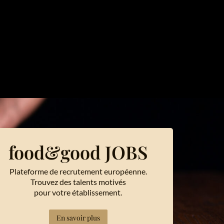
food&good JOBS
Plateforme de recrutement européenne.
Trouvez des talents motivés
pour votre établissement.
En savoir plus