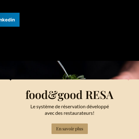
inkedin
food&good RESA
Le système de réservation développé
avec des restaurateurs!
En savoir plus