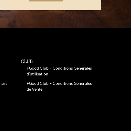
CLUB
FGood Club – Conditions Générales
d’utilisation
liers
FGood Club – Conditions Générales
de Vente
églementations. Personnalisez vos préférences pour contrôler la m