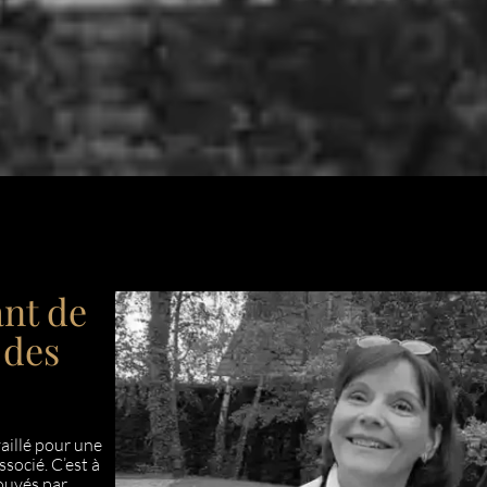
ant de
 des
vaillé pour une
socié. C’est à
ouvés par