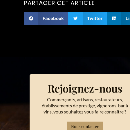
PARTAGER CET ARTICLE
Facebook
Twitter
L
Rejoignez-nous
Commerçants, artisans, restaurateurs,
établissements de prestige, vignerons, bar à
vins, vous souhaitez vous faire connaître ?
Nous contacter