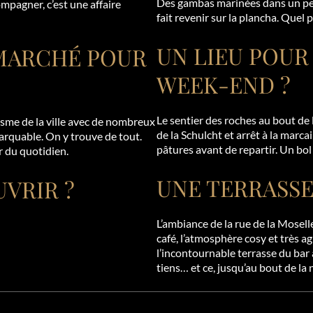
Des gambas marinées dans un peu d
pagner, c’est une affaire
fait revenir sur la plancha. Quel pl
UN LIEU POUR
MARCHÉ POUR
WEEK-END ?
Le sentier des roches au bout de
sme de la ville avec de nombreux
de la Schulcht et arrêt à la marca
arquable. On y trouve de tout.
pâtures avant de repartir. Un bol
r du quotidien.
UNE TERRASSE
VRIR ?
L’ambiance de la rue de la Mosell
café, l’atmosphère cosy et très ag
l’incontournable terrasse du bar
tiens… et ce, jusqu’au bout de la n