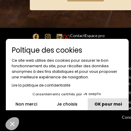
Contact
Espace pro
Poltique des cookies
Ce site web utilise des cookies pour assurer le bon
SITE INTERNET
RESA
fonctionnement du site, pour récolter des données
Mentions Légales
Cond
anonymes à des fins statistiques et pour vous proposer
une meilleure expérience de navigation.
Conditions Générales d’Utilisation
Poli
banc
Lire la politique de confidentialité
Politique de Confidentialité
Poli
Consentements certifiés par
Politique d’utilisation des cookies
Cond
Non merci
Je choisis
OK pour moi
Propriété Intellectuelle
de S
Plateforme de Gestion du Consentement : Personnalisez vos 
Axeptio consent
Cond
Notre plateforme vous permet d'adapter et de gérer vos paramèt