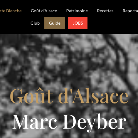
rte Blanche
Goût d’Alsace
Patrimoine
Recettes
Reporta
Club
Guide
JOBS
Goût d'Alsace
Marc Deyber