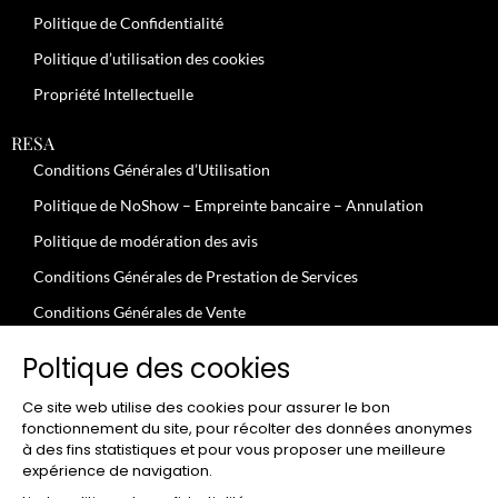
Politique de Confidentialité
Politique d’utilisation des cookies
Propriété Intellectuelle
RESA
Conditions Générales d’Utilisation
Politique de NoShow – Empreinte bancaire – Annulation
Politique de modération des avis
Conditions Générales de Prestation de Services
Conditions Générales de Vente
JOBS
Poltique des cookies
Conditions Générales – Clients Professionnels
Ce site web utilise des cookies pour assurer le bon
Conditions Uilisation – Particuliers
fonctionnement du site, pour récolter des données anonymes
à des fins statistiques et pour vous proposer une meilleure
expérience de navigation.
CLUB