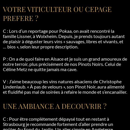
VOTRE VITICULTEUR OU CEPAGE
PREFERE ?
C : Lors d’un reportage pour
Pokaa
, on avait rencontré la
famille
Lissner
, à Wolxheim. Depuis, je prends toujours autant
de plaisir à déguster leurs vins « sauvages, libres et vivants, et
…
bios », selon leur propre description.
P : On a de quoi faire en Alsace et je suis un grand amoureux de
notre terroir, plus précisément de nos Pinots Noirs. Celui de
Céline Metz ne quitte jamais ma cave.
V : J’aime beaucoup les vins natures alsaciens de Christophe
Lindenlaub
. « À pas de velours », son Pinot Noir, aura alimenté
et fluidifié pas mal de soirées à refaire le monde et s’encanailler.
UNE AMBIANCE A DECOUVRIR ?
C : Pour être complètement dépaysé tout en restant à
Strasbourg je recommande fortement d’aller prendre un
goûter Au Fond du Jardin. Un aller simple en Angleterre.