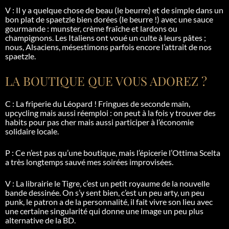
V : Il y a quelque chose de beau (le beurre) et de simple dans un
bon plat de
spaetzle
bien dorées (le beurre !) avec une sauce
gourmande : munster, crème fraîche et lardons ou
champignons. Les Italiens ont voué un culte à leurs pâtes ;
nous, Alsaciens, mésestimons parfois encore l’attrait de nos
spaetzle
.
LA BOUTIQUE QUE VOUS ADOREZ ?
C : La friperie du Léopard ! Fringues de seconde main,
upcycling
mais aussi réemploi : on peut à la fois y trouver des
habits pour pas cher mais aussi participer à l’économie
solidaire locale.
P : Ce n’est pas qu’une boutique, mais l’épicerie l’
Ottima
Scelta
a très longtemps sauvé mes soirées improvisées.
V : La librairie le Tigre, c’est un petit royaume de la nouvelle
bande dessinée. On s’y sent bien, c’est un peu
arty
, un peu
punk, le patron a de la personnalité, il fait vivre son lieu avec
une certaine singularité qui donne une image un peu plus
alternative de la BD.