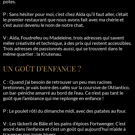
potes.
P : Sans hésiter pour moi, c’est chez Aïda qu’il faut aller, c’était
le premier restaurant que nous avons fait avec ma chérie et
c’est aussi devenu le nom de notre chat.
V : Aida,
Foudrefeu
ou Madeleine, trois adresses qui savent
mêler créativité et technique, à des prix qui restent accessibles.
Trois adresses de passionnés aussi, qui se trouvent dans le
même quartier : la
Krutenau
.
UN GOÛT D’ENFANCE ?
C : Quand j’ai besoin de retrouver un peu mes racines
bretonnes, je vais boire des cafés sur la coursive de l’Atlantico,
un
bar-péniche
amarré au bord de l’eau. Ce n’est pas tant le
goût que l’ambiance qui me replonge en enfance !
P : Le poulet rôti du dimanche midi, avec des patates au four.
V : Les
läckerli
de Bâle et les pains d’épices
Fortwenger
. C’est
ancré dans l’enfance et c’est un goût qui aujourd’hui m’aide à
traverser nos longs hivers.