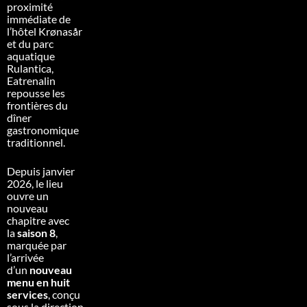
proximité
immédiate de
l’hôtel Krønasår
et du parc
aquatique
Rulantica,
Eatrenalin
repousse les
frontières du
dîner
gastronomique
traditionnel.
Depuis janvier
2026, le lieu
ouvre un
nouveau
chapitre avec
la
saison 8
,
marquée par
l’arrivée
d’un
nouveau
menu en huit
services
, conçu
sous la direction