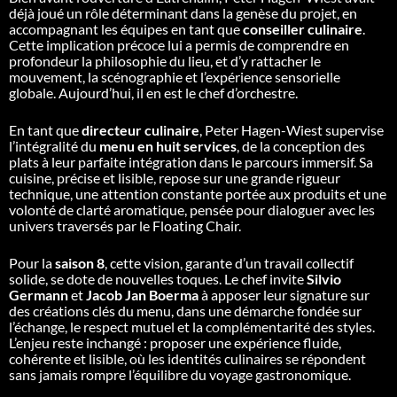
déjà joué un rôle déterminant dans la genèse du projet, en
accompagnant les équipes en tant que
conseiller culinaire
.
Cette implication précoce lui a permis de comprendre en
profondeur la philosophie du lieu, et d’y rattacher le
mouvement, la scénographie et l’expérience sensorielle
globale. Aujourd’hui, il en est le chef d’orchestre.
En tant que
directeur culinaire
, Peter Hagen-Wiest supervise
l’intégralité du
menu en huit services
, de la conception des
plats à leur parfaite intégration dans le parcours immersif. Sa
cuisine, précise et lisible, repose sur une grande rigueur
technique, une attention constante portée aux produits et une
volonté de clarté aromatique, pensée pour dialoguer avec les
univers traversés par le Floating Chair.
Pour la
saison 8
, cette vision, garante d’un travail collectif
solide, se dote de nouvelles toques. Le chef invite
Silvio
Germann
et
Jacob Jan Boerma
à apposer leur signature sur
des créations clés du menu, dans une démarche fondée sur
l’échange, le respect mutuel et la complémentarité des styles.
L’enjeu reste inchangé : proposer une expérience fluide,
cohérente et lisible, où les identités culinaires se répondent
sans jamais rompre l’équilibre du voyage gastronomique.