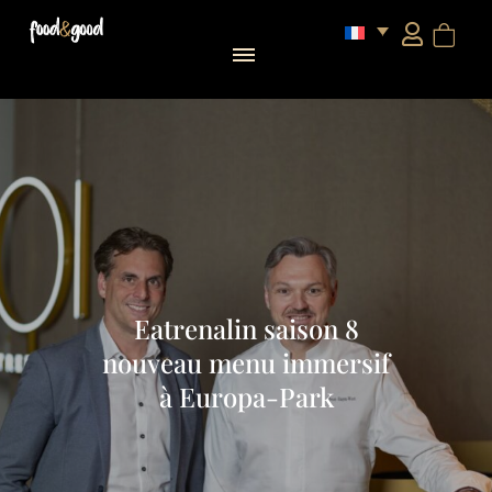
Eatrenalin saison 8
nouveau menu immersif
à Europa-Park