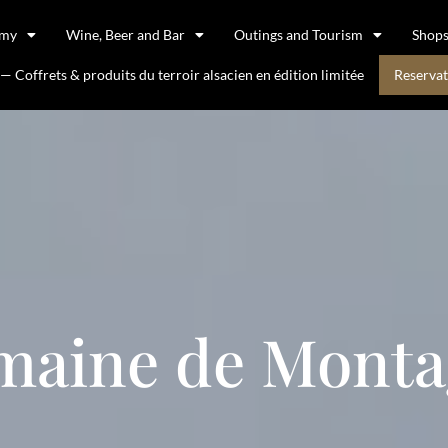
omy
Wine, Beer and Bar
Outings and Tourism
Shop
 Coffrets & produits du terroir alsacien en édition limitée
Reservat
maine de Monta