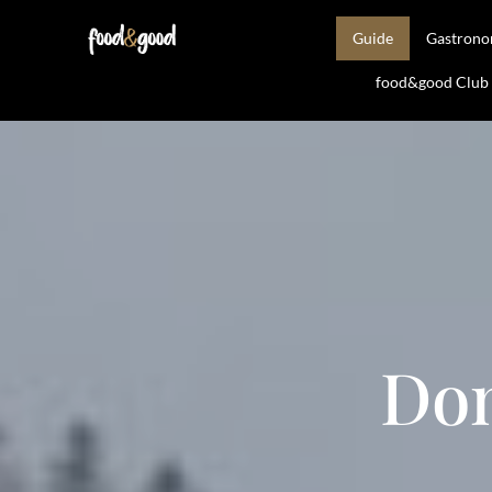
Guide
Gastron
food&good Club —
Do