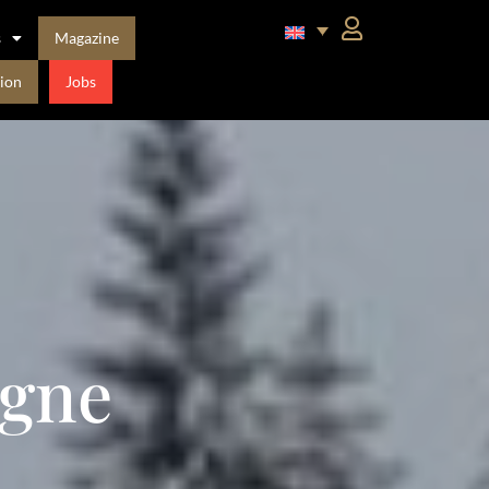
s
Magazine
ion
Jobs
gne