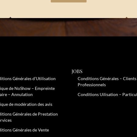
JOBS
itions Générales d’Utilisation
Conditions Générales – Clients
Professionnels
tique de NoShow – Empreinte
aire – Annulation
Conditions Uilisation – Particu
tique de modération des avis
itions Générales de Prestation
ervices
Options
itions Générales de Vente