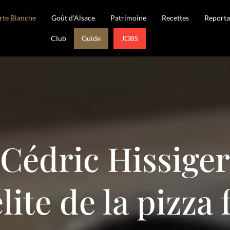
rte Blanche
Goût d’Alsace
Patrimoine
Recettes
Reporta
Club
Guide
JOBS
Cédric Hissiger
lite de la pizza