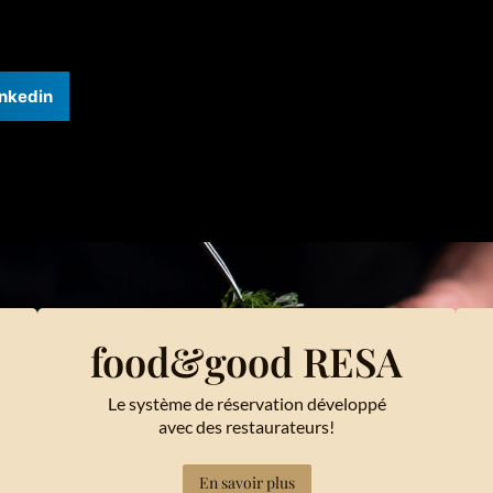
inkedin
food&good RESA
Le système de réservation développé
avec des restaurateurs!
En savoir plus