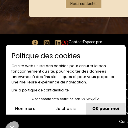
Nous contacter
Contact
Espace pro
Poltique des cookies
Ce site web utilise des cookies pour assurer le bon
SITE INTERNET
RESA
fonctionnement du site, pour récolter des données
Mentions Légales
Cond
anonymes à des fins statistiques et pour vous proposer
une meilleure expérience de navigation.
Conditions Générales d’Utilisation
Poli
banc
Lire la politique de confidentialité
Politique de Confidentialité
Poli
Consentements certifiés par
Politique d’utilisation des cookies
Cond
Non merci
Je choisis
OK pour moi
Propriété Intellectuelle
de S
Plateforme de Gestion du Consentement : Personnalisez vos 
Axeptio consent
Cond