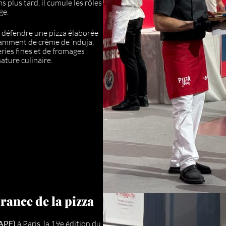
 plus tard, il cumule les rôles
ge.
e défendre une pizza élaborée
tamment de crème de ‘nduja,
eries fines et de fromages
nature culinaire.
rance de la pizza
(APF)
à Paris, la 19e édition du