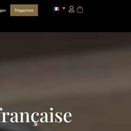
ges
Magazines
 française