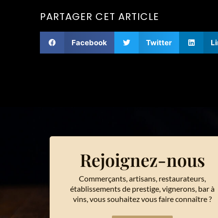
PARTAGER CET ARTICLE
Facebook
Twitter
L
Rejoignez-nous
Commerçants, artisans, restaurateurs,
établissements de prestige, vignerons, bar à
vins, vous souhaitez vous faire connaître ?