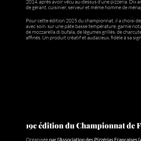
2014, après avoir vécu au-dessus d’une pizzeria. Dix ans
de gérant, cuisinier, serveur et même homme de ména
Pour cette édition 2025 du championnat, il a choisi d
avec soin, sur une pâte basse température, garnie no
de mozzarella di bufala, de légumes grillés, de charcut
affinés. Un produit créatif et audacieux, fidèle à sa sig
19e édition du Championnat de F
Organisée
par l’Association des Pizzérias Françaises 