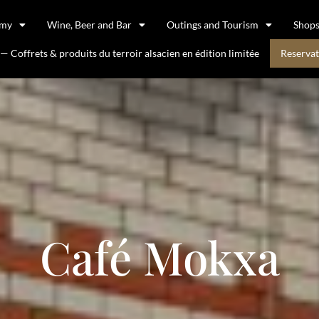
omy
Wine, Beer and Bar
Outings and Tourism
Shop
 Coffrets & produits du terroir alsacien en édition limitée
Reservat
Café Mokxa