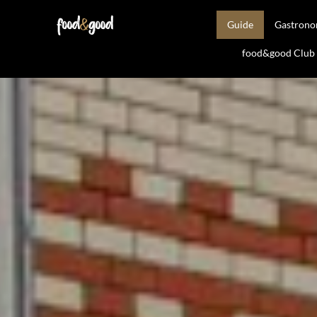
Guide
Gastron
food&good Club —