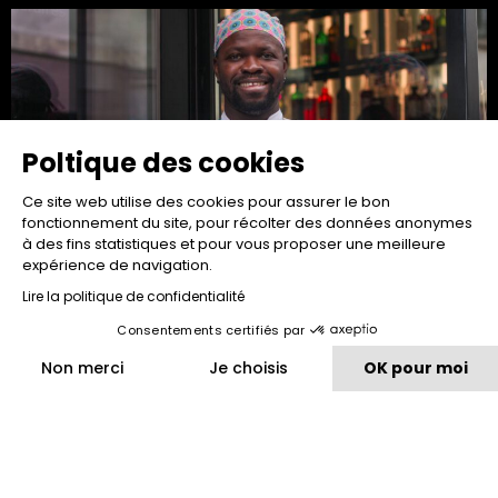
Poltique des cookies
Ce site web utilise des cookies pour assurer le bon
fonctionnement du site, pour récolter des données anonymes
à des fins statistiques et pour vous proposer une meilleure
expérience de navigation.
One to Watch...
Lire la politique de confidentialité
Seydou Diao
Consentements certifiés par
Read more "
Non merci
Je choisis
OK pour moi
Plateforme de Gestion du Consentement : Personnalisez vos O
Axeptio consent
Notre plateforme vous permet d'adapter et de gérer vos paramètr