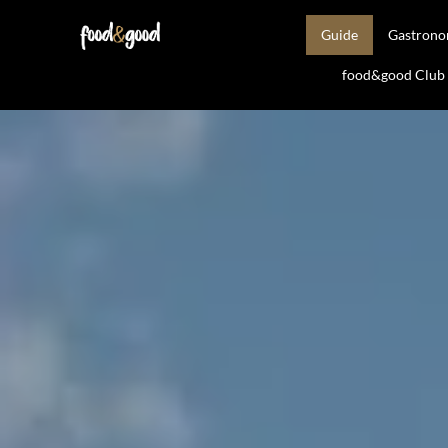
Guide
Gastron
food&good Club —