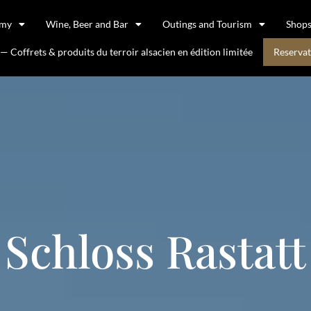
omy
Wine, Beer and Bar
Outings and Tourism
Shop
 Coffrets & produits du terroir alsacien en édition limitée
Reservat
Schloss Rastatt