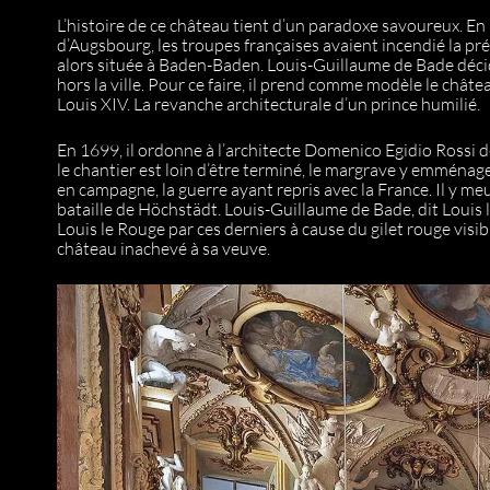
L’histoire de ce château tient d’un paradoxe savoureux. En
d’Augsbourg, les troupes françaises avaient incendié la p
alors située à Baden-Baden. Louis-Guillaume de Bade déci
hors la ville. Pour ce faire, il prend comme modèle le châte
Louis XIV. La revanche architecturale d’un prince humilié.
En 1699, il ordonne à l’architecte Domenico Egidio Rossi d
le chantier est loin d’être terminé, le margrave y emménag
en campagne, la guerre ayant repris avec la France. Il y me
bataille de Höchstädt. Louis-Guillaume de Bade, dit Louis 
Louis le Rouge par ces derniers à cause du gilet rouge visibl
château inachevé à sa veuve.