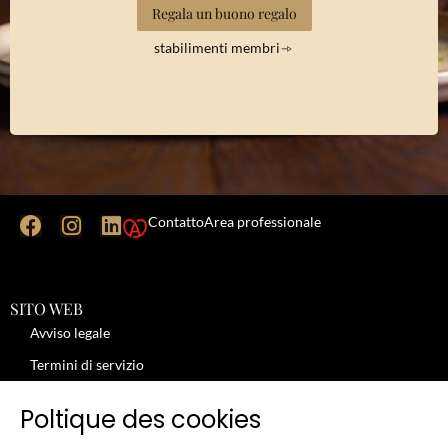
Regala un buono regalo
stabilimenti membri
Contatto
Area professionale
SITO WEB
Avviso legale
Termini di servizio
Politica sulla riservatezza
Poltique des cookies
Politica sui cookie