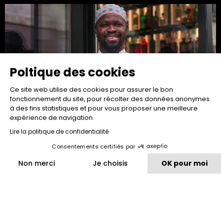
Poltique des cookies
Ce site web utilise des cookies pour assurer le bon
fonctionnement du site, pour récolter des données anonymes
à des fins statistiques et pour vous proposer une meilleure
expérience de navigation.
One to Watch...
Lire la politique de confidentialité
Seydou Diao
Consentements certifiés par
Read more "
Non merci
Je choisis
OK pour moi
Plateforme de Gestion du Consentement : Personnalisez vos O
Axeptio consent
Notre plateforme vous permet d'adapter et de gérer vos paramètr