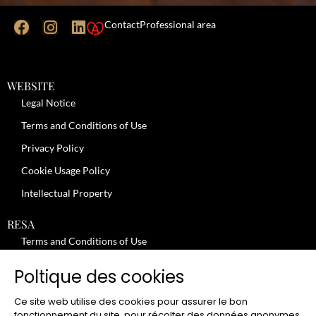
Contact
Professional area
WEBSITE
Legal Notice
Terms and Conditions of Use
Privacy Policy
Cookie Usage Policy
Intellectual Property
RESA
Terms and Conditions of Use
No-Show Policy – Credit Card Imprint – Cancellation
Poltique des cookies
Review moderation policy
Ce site web utilise des cookies pour assurer le bon
General Terms and Conditions for the Provision of Services
fonctionnement du site, pour récolter des données anonymes