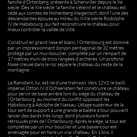
famille d’Ortenberg, présente à Scherwiller depuis le Xe
siècle. Dès le XIe siècle, la famille s’éteint et le château est
cédé aux comtes de Hohenberg-Haigerloch, dont l’une des
descendantes épouse au milieu du XIIIe siècle Rodolphe
IV de Habsbourg, qui fait reconstruire le château pour
mieux contrôler la vallée de Villé.
Construit en granit lisse et blanc, l’Ortenbourg est dominé
par un impressionnant donjon pentagonal de 32 mètres
protégé par un mur-bouclier, complété par un rempart de
17 mètres muni de trois rangées d’archères. Un profond
fossé creusé dans le roc sépare le château du reste de la
montagne.
Le Ramstein, lui, est né d’une trahison. Vers 1292, le bailli
impérial Otton IV d’Ochsenstein fait construire ce château
pour servir de base arrière lors du siège du château de
l’Ortenbourg, au moment du conflit opposant les
Habsbourg à Adolphe de Nassau. L’étage supérieur de la
tour sert de support à une grande arbalète à tour pouvant
lancer des dards très longs, dont plusieurs furent
retrouvés près de l’Ortenbourg. Après le siège, la tour est
complétée par un mur bouclier et une basse-cour est
aménagée pour en faire un vrai château. En 1364, il