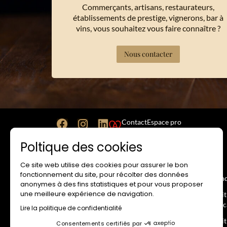
Commerçants, artisans, restaurateurs,
établissements de prestige, vignerons, bar à
vins, vous souhaitez vous faire connaître ?
Nous contacter
Contact
Espace pro
Poltique des cookies
Ce site web utilise des cookies pour assurer le bon
SITE INTERNET
RESA
fonctionnement du site, pour récolter des données
Mentions Légales
Cond
anonymes à des fins statistiques et pour vous proposer
une meilleure expérience de navigation.
Conditions Générales d’Utilisation
Poli
banc
Lire la politique de confidentialité
Politique de Confidentialité
Poli
Consentements certifiés par
Politique d’utilisation des cookies