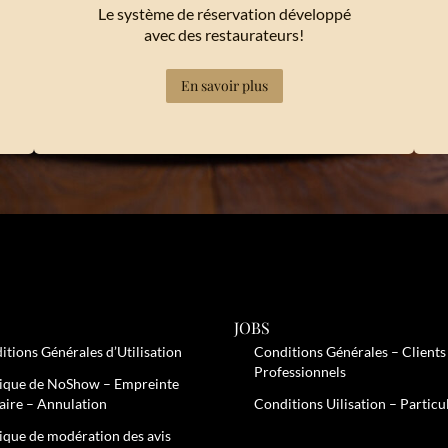
Le système de réservation développé
avec des restaurateurs!
En savoir plus
JOBS
itions Générales d’Utilisation
Conditions Générales – Clients
Professionnels
tique de NoShow – Empreinte
aire – Annulation
Conditions Uilisation – Particu
tique de modération des avis