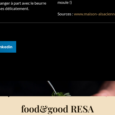
moule !)
anger à part avec le beurre
ses délicatement.
Sources :
www.maison-alsacienne
inkedin
food&good RESA