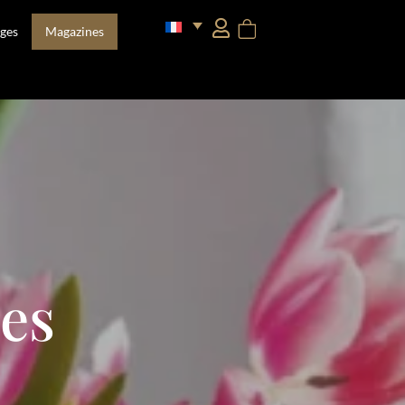
ges
Magazines
es