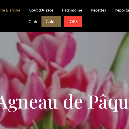
rte Blanche
Goût d’Alsace
Patrimoine
Recettes
Reporta
Club
Guide
JOBS
'Agneau de Pâqu