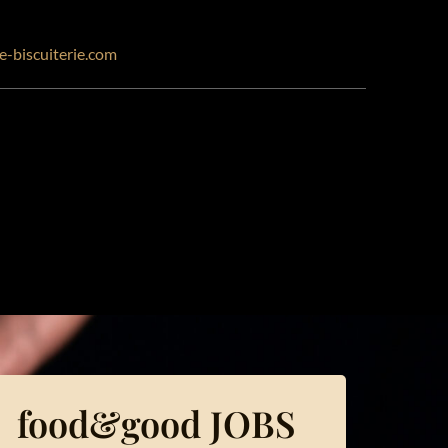
-biscuiterie.com
food&good JOBS