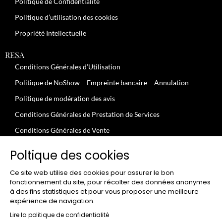
Politique de Confidentialité
Politique d’utilisation des cookies
Propriété Intellectuelle
RESA
Conditions Générales d’Utilisation
Politique de NoShow – Empreinte bancaire – Annulation
Politique de modération des avis
Conditions Générales de Prestation de Services
Conditions Générales de Vente
JOBS
Poltique des cookies
Conditions Générales – Clients Professionnels
Ce site web utilise des cookies pour assurer le bon
Conditions Uilisation – Particuliers
fonctionnement du site, pour récolter des données anonymes
à des fins statistiques et pour vous proposer une meilleure
expérience de navigation.
CLUB
FGood Club – Conditions Générales d’utilisation
Lire la politique de confidentialité