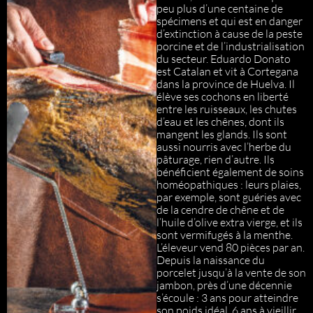
peu plus d’une centaine de
spécimens et qui est en danger
d’extinction à cause de la peste
porcine et de l’industrialisation
du secteur. Eduardo Donato
est Catalan et vit à Cortegana
dans la province de Huelva. Il
élève ses cochons en liberté
entre les ruisseaux, les chutes
d’eau et les chênes, dont ils
mangent les glands. Ils sont
aussi nourris avec l’herbe du
pâturage, rien d’autre. Ils
bénéficient également de soins
homéopathiques : leurs plaies,
par exemple, sont guéries avec
de la cendre de chêne et de
l’huile d’olive extra vierge, et ils
sont vermifugés à la menthe.
L’éleveur vend 80 pièces par an.
Depuis la naissance du
porcelet jusqu’à la vente de son
jambon, près d’une décennie
s’écoule : 3 ans pour atteindre
son poids idéal, 6 ans à vieillir