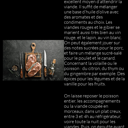
excellent moyen d’attendrir la
viande. Il suffit de mélanger
une base d’huile d’olive avec
des aromates et des
condiments au choix. Les
viandes rouges et le gibier se
marient aussi très bien au vin
rouge, et le lapin, au vin blanc.
On peut également jouer sur
des notes sucrées pour le porc,
et faire un mélange sucré-salé
pour le poulet et le canard.
Concernant la volaille ou le
poisson : du citron, du thym ou
du gingembre par exemple. Des
épices pour les légumes et de la
vanille pour les fruits.
On laisse reposer le poisson
entier, les accompagnements
ou la viande coupée en
morceaux, dans un plat creux,
entre 3 et 4h au réfrigérateur,
voire toute la nuit pour les
viandes. Puis, on égoutte avant