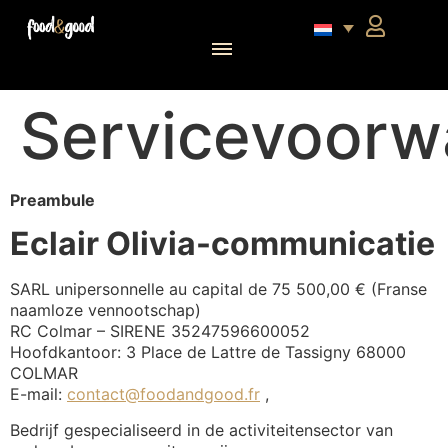
food&good Club — Coffrets & produits du terroir alsacien en édition limitée
Servicevoorw
Preambule
Eclair Olivia-communicatie
SARL unipersonnelle au capital de 75 500,00 € (Franse
naamloze vennootschap)
RC Colmar – SIRENE 35247596600052
Hoofdkantoor: 3 Place de Lattre de Tassigny 68000
COLMAR
E-mail:
contact@foodandgood.fr
,
Bedrijf gespecialiseerd in de activiteitensector van