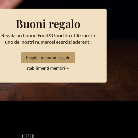
Buoni regalo
Regala un buono Food&Good da utilizzare in
uno dei nostri numerosi esercizi aderenti.
Regala un buono regalo
stabilimenti membri
CLUB