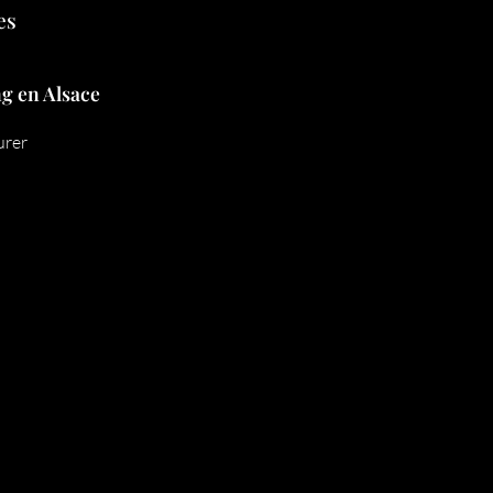
es
ng en Alsace
urer