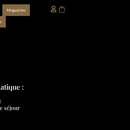
Magazines
e
atique :
t
e séjour